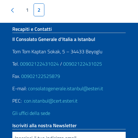
Paginazione
Pagina precedente
1
2
Sezione footer
Recapiti e Contatti
Il Consolato Generale d’Italia a Istanbul
Tom Tom Kaptan Sokak, 5 – 34433 Beyoglu
Tel.
00902122431024
/
00902122431025
Fax.
00902122525879
E-mail:
consolatogenerale.istanbul@esteri.it
PEC:
con.istanbul@cert.esteri.it
Gli uffici della sede
Iscriviti alla nostra Newsletter
Inserisci la tua email