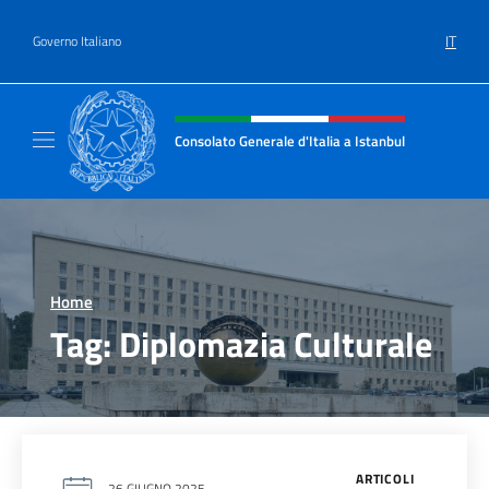
Salta al contenuto
IT
Governo Italiano
Intestazione sito, social e menù
Consolato Generale d'Italia a Istanbul
Il sito ufficiale del Consolato Generale d'Ital
Home
>
Tag:
Diplomazia Culturale
ARTICOLI
26 GIUGNO 2025