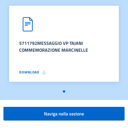
5711792MESSAGGIO VP TAJANI
COMMEMORAZIONE MARCINELLE
DOWNLOAD
5711792MESSAGGIO VP TAJANI COMMEMORAZIONE MARCINEL
Naviga nella sezione