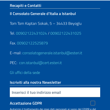
Sezione footer
Recapiti e Contatti
Il Consolato Generale d’Italia a Istanbul
Tom Tom Kaptan Sokak, 5 – 34433 Beyoglu
Tel.
00902122431024
/
00902122431025
Fax.
00902122525879
E-mail:
consolatogenerale.istanbul@esteri.it
PEC:
con.istanbul@cert.esteri.it
Gli uffici della sede
Iscriviti alla nostra Newsletter
Inserisci la tua email
Accettazione GDPR
Autorizzo il trattamento dei miei dati personali ai sensi del GDPR e del