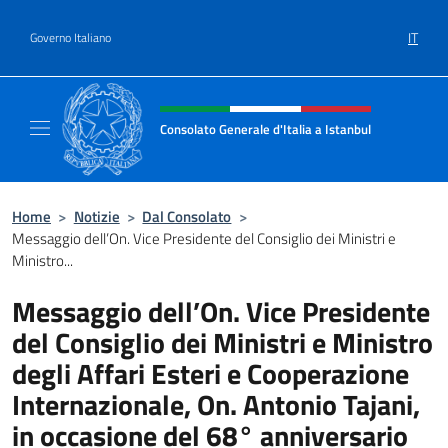
Salta al contenuto
IT
Governo Italiano
Intestazione sito, social e menù
Consolato Generale d'Italia a Istanbul
Il sito ufficiale del Consolato Generale d'Ital
Home
>
Notizie
>
Dal Consolato
>
Messaggio dell’On. Vice Presidente del Consiglio dei Ministri e
Ministro...
Messaggio dell’On. Vice Presidente
del Consiglio dei Ministri e Ministro
degli Affari Esteri e Cooperazione
Internazionale, On. Antonio Tajani,
in occasione del 68° anniversario